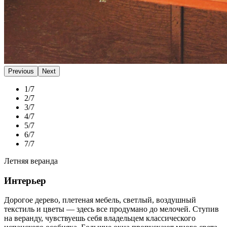
Previous
Next
1/7
2/7
3/7
4/7
5/7
6/7
7/7
Летняя веранда
Интерьер
Дорогое дерево, плетеная мебель, светлый, воздушный
текстиль и цветы — здесь все продумано до мелочей. Ступив
на веранду, чувствуешь себя владельцем классического