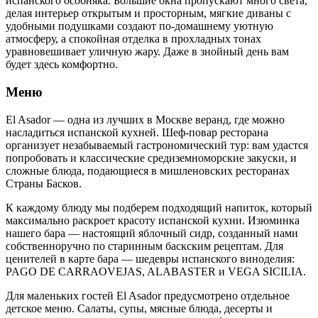
испанского особняка. Большие окна пропускают много света,
делая интерьер открытым и просторным, мягкие диваны с
удобными подушками создают по-домашнему уютную
атмосферу, а спокойная отделка в прохладных тонах
уравновешивает уличную жару. Даже в знойный день вам
будет здесь комфортно.
Меню
El Asador — одна из лучших в Москве веранд, где можно
насладиться испанской кухней. Шеф-повар ресторана
организует незабываемый гастрономический тур: вам удастся
попробовать и классические средиземноморские закуски, и
сложные блюда, подающиеся в мишленовских ресторанах
Страны Басков.
К каждому блюду мы подберем подходящий напиток, который
максимально раскроет красоту испанской кухни. Изюминка
нашего бара — настоящий яблочный сидр, созданный нами
собственноручно по старинным баскским рецептам. Для
ценителей в карте бара — шедевры испанского виноделия:
PAGO DE CARRAOVEJAS, ALABASTER и VEGA SICILIA.
Для маленьких гостей El Asador предусмотрено отдельное
детское меню. Салаты, супы, мясные блюда, десерты и