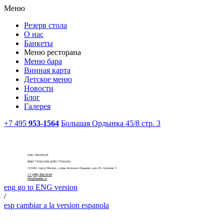
Меню
Резерв стола
О нас
Банкеты
Меню ресторана
Меню бара
Винная карта
Детское меню
Новости
Блог
Галерея
+7 495
953-1564
Большая Ордынка 45/8 стр. 3
ООО "ВОЛГА-И"
ИНН 7705011090 КПП 770501001
115184, город Москва, улица Большая Ордынка дом 45 строение 3
+7 (495) 953-15-64
info@asador.ru
eng
go to ENG version
/
esp
cambiar a la version espanola