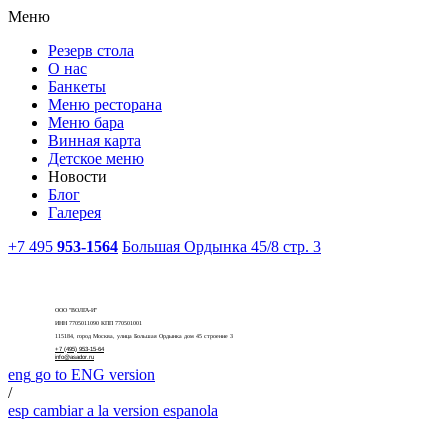
Меню
Резерв стола
О нас
Банкеты
Меню ресторана
Меню бара
Винная карта
Детское меню
Новости
Блог
Галерея
+7 495
953-1564
Большая Ордынка 45/8 стр. 3
ООО "ВОЛГА-И"
ИНН 7705011090 КПП 770501001
115184, город Москва, улица Большая Ордынка дом 45 строение 3
+7 (495) 953-15-64
info@asador.ru
eng
go to ENG version
/
esp
cambiar a la version espanola